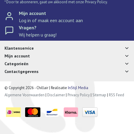
* Door te abonneren, gaat uw akkoord met onze Privacy Policy.
Mijn account
Log in of maak een account aan
Vragen?
Wij helpen u graag!
Klantenservice
Mijn account
Categorieën
Contactgegevens
© Copyright 2026 - Chillair | Realisatie
InStijl Media
Algemene Voorwaarden
|
Disclaimer
|
Privacy Policy
|
Sitemap
|
RSS Feed