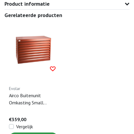
Product informatie
Gerelateerde producten
Evolar
Airco Buitenunit
Omkasting Small
Steenrood - 700 x 1000
x 500 MM
€359,00
Vergelijk