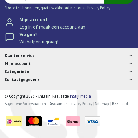
* Door te abonneren, gaat uw akkoord met onze Privacy Policy.
Mijn account
Log in of maak een account aan
Vragen?
Wij helpen u graag!
Klantenservice
Mijn account
Categorieën
Contactgegevens
© Copyright 2026 - Chillair | Realisatie
InStijl Media
Algemene Voorwaarden
|
Disclaimer
|
Privacy Policy
|
Sitemap
|
RSS Feed