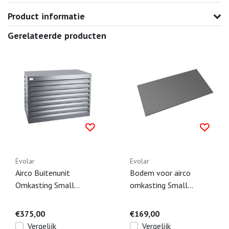
Product informatie
Gerelateerde producten
Evolar
Evolar
Airco Buitenunit
Bodem voor airco
Omkasting Small
omkasting Small
Antraciet - 700 x 1000
Antraciet - 500 x 1000
x 500 MM
MM
€375,00
€169,00
Vergelijk
Vergelijk