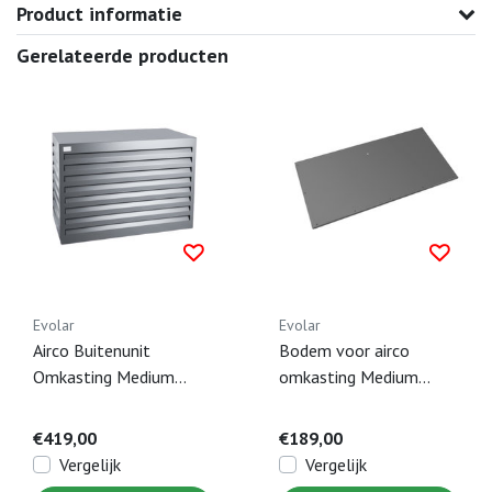
Product informatie
Gerelateerde producten
Evolar
Evolar
Airco Buitenunit
Bodem voor airco
Omkasting Medium
omkasting Medium
Antraciet - 800 x 1100
Antraciet - 550 x 1100
x 550 MM
MM
€419,00
€189,00
Vergelijk
Vergelijk