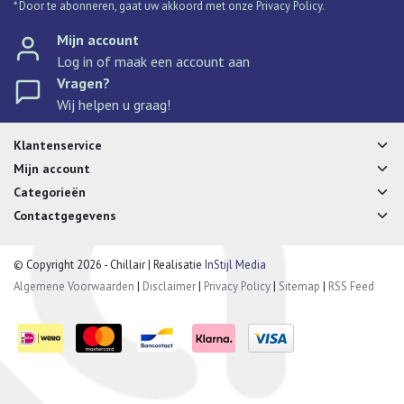
* Door te abonneren, gaat uw akkoord met onze Privacy Policy.
Mijn account
Log in of maak een account aan
Vragen?
Wij helpen u graag!
Klantenservice
Mijn account
Categorieën
Contactgegevens
© Copyright 2026 - Chillair | Realisatie
InStijl Media
Algemene Voorwaarden
|
Disclaimer
|
Privacy Policy
|
Sitemap
|
RSS Feed