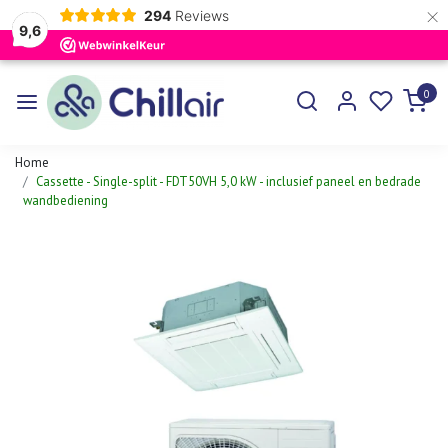
×
294
Reviews
9,6
0
Home
Cassette - Single-split - FDT50VH 5,0 kW - inclusief paneel en bedrade
wandbediening
Vorige
Volgen