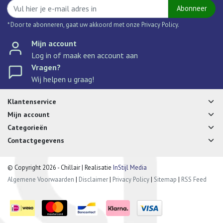
Abonneer
* Door te abonneren, gaat uw akkoord met onze Privacy Policy.
Mijn account
Log in of maak een account aan
Vragen?
Wij helpen u graag!
Klantenservice
Mijn account
Categorieën
Contactgegevens
© Copyright 2026 - Chillair | Realisatie
InStijl Media
Algemene Voorwaarden
|
Disclaimer
|
Privacy Policy
|
Sitemap
|
RSS Feed