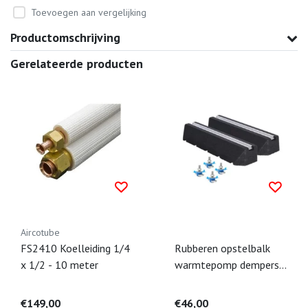
Toevoegen aan vergelijking
Productomschrijving
Gerelateerde producten
Aircotube
FS2410 Koelleiding 1/4
Rubberen opstelbalk
x 1/2 - 10 meter
warmtepomp dempers
60cm incl. bevestiging
M8 x 40 mm (set a 2
€149,00
€46,00