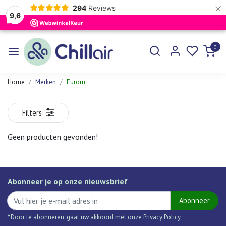
×
294
Reviews
9,6
0
Home
Merken
Eurom
Filters
Geen producten gevonden!
Abonneer je op onze nieuwsbrief
Abonneer
* Door te abonneren, gaat uw akkoord met onze Privacy Policy.