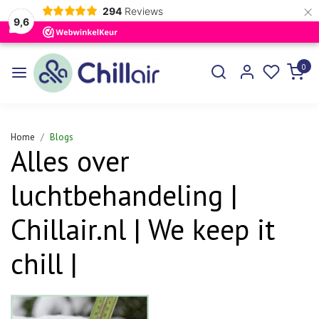
×
294
Reviews
9,6
0
Home
Blogs
Alles over
luchtbehandeling |
Chillair.nl | We keep it
chill |