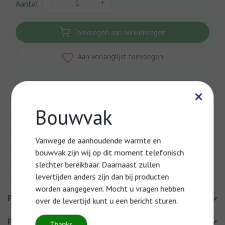
-
+
Aantal
Toevoegen aan winkelwagen
Aan verlanglijst toevoegen
×
Voor
17:00
uur besteld, morgen in huis
Bouwvak
Al onze prijzen zijn inclusief BTW
Via ons telefoonnummer persoonlijk contact
Vanwege de aanhoudende warmte en
Boven de €50 gratis verzending
bouwvak zijn wij op dit moment telefonisch
Meer informatie?
Neem contact op over dit product
slechter bereikbaar. Daarnaast zullen
levertijden anders zijn dan bij producten
Toevoegen aan vergelijking
worden aangegeven. Mocht u vragen hebben
Productomschrijving
over de levertijd kunt u een bericht sturen.
Product informatie
Thanks