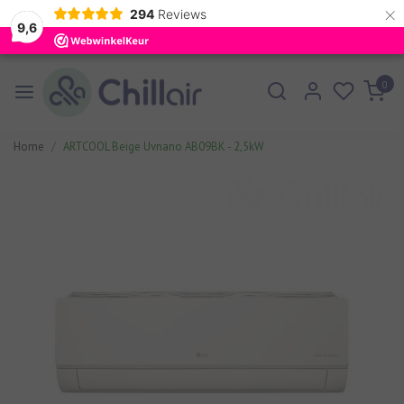
×
294
Reviews
9,6
0
Home
ARTCOOL Beige Uvnano AB09BK - 2,5kW
Vorige
Volgen