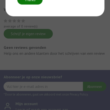
Wat onze klanten zeggen
average of 0 review(s)
Schrijf je eigen review
Geen reviews gevonden
Help ons en andere klanten door het schrijven van een review
Abonneer je op onze nieuwsbrief
Abonneer
* Door te abonneren, gaat uw akkoord met onze Privacy Policy.
Mijn account
Log in of maak een account aan